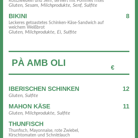
Röstzwiebeln und Senf, serviert mit Pommes frites
Gluten, Sesam, Milchprodukte, Senf, Sulfite
BIKINI
8
Leckeres getoastetes Schinken-Käse-Sandwich auf
weichem Weißbrot
Gluten, Milchprodukte, Ei, Sulfite
PÀ AMB OLI
€
IBERISCHEN SCHINKEN
12
Gluten, Sulfite
MAHON KÄSE
11
Gluten, Milchprodukte, Sulfite
THUNFISCH
Thunfisch, Mayonnaise, rote Zwiebel,
Kirschtomaten und Schnittlauch