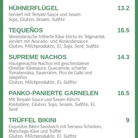
HÜHNERFLÜGEL
13.2
Serviert mit Teriyaki-Sauce und Sesam
Soja, Gluten, Sesam, Sulfite
TEQUEÑOS
16.5
Venezolanische frittierte Käse-Sticks im Teigmantel,
serviert mit Avocado- und Koriandersauce
Gluten, Milchprodukte, Ei, Soja, Senf, Sulfite
SUPREME NACHOS
14.3
Hausgemachte Nachos mit geschmolzener
Cheddar-Käsesauce, Guacamole, scharfer
Tomatensalsa, Sauerrahm, Pico de Gallo und
Jalapeños
Gluten, Milchprodukte, Ei, Sulfite
PANKO-PANIERTE GARNELEN
16.5
Mit Teriyaki-Sauce und Sesam-Kimchi
Krebstiere, Gluten, Soja, Sesam, Sulfite, Ei,
Senf
TRÜFFEL BIKINI
9
Exquisites Bikini-Sandwich mit Serrano-Schinken,
Manchego-Käse und Trüffel
Gluten, Milchprodukte, Ei, Sulfite